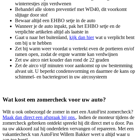
winterrestjes zijn verdwenen
Behandel alle sloten preventief met WD40, dit voorkomt
slijtage door stof
Bewaar altijd een EHBO setje in de auto
Wanneer je de auto inpakt, pak het EHBO setje en de
verplichte artikelen altijd als laatste in
Gaat u naar het buitenland,
kijk dan hier
wat u verplicht bent
om bij u te hebben
Zet bij warm weer voordat u vertrekt even de portieren en/of
ramen open, zodat de ergste warmte kan verdwijnen
Zet uw airco niet kouder dan rond de 22 graden
Zet de airco vijf minuten voor aankomst op uw bestemming
alvast uit. U beperkt condensvorming en daarmee de kans op
schimmel- en bacteriegroei in uw aircosysteem
Wat kost een zomercheck voor uw auto?
Wilt u ook onbezorgd de zomer in met een AutoFirst zomercheck?
Maak dan direct een afspraak bij ons.
. Indien de monteur tijdens de
zomercheck gebreken ontdekt spreekt hij dit direct met u door. Pas
na uw akkoord zal hij onderdelen vervangen of repareren. Met een
vakantiecheck van AutoFirst Willem Bakker weet u altijd waar u
aan toe bent!