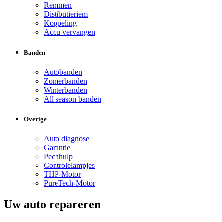
Remmen
Distibutieriem
Koppeling
Accu vervangen
Banden
Autobanden
Zomerbanden
Winterbanden
All season banden
Overige
Auto diagnose
Garantie
Pechhulp
Controlelampjes
THP-Motor
PureTech-Motor
Uw auto repareren